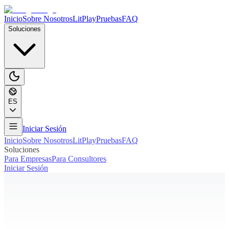
Inicio
Sobre Nosotros
LitPlay
Pruebas
FAQ
Soluciones
ES
Iniciar Sesión
Inicio
Sobre Nosotros
LitPlay
Pruebas
FAQ
Soluciones
Para Empresas
Para Consultores
Iniciar Sesión