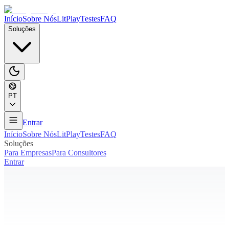
Início
Sobre Nós
LitPlay
Testes
FAQ
Soluções
PT
Entrar
Início
Sobre Nós
LitPlay
Testes
FAQ
Soluções
Para Empresas
Para Consultores
Entrar