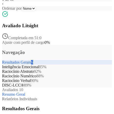
›
Ordenar por
Avaliado Litsight
Completada em 51:0
Ajuste com perfil de cargo
0%
Navegação
Resultados Gerais
6
Inteligência Emocional
85%
Raciocínio Abstrato
92%
Raciocínio Numérico
88%
Raciocínio Verbal
90%
DISC-LCC®
89%
Avaliados 10
Resumo Geral
Relatórios Individuais
Resultados Gerais