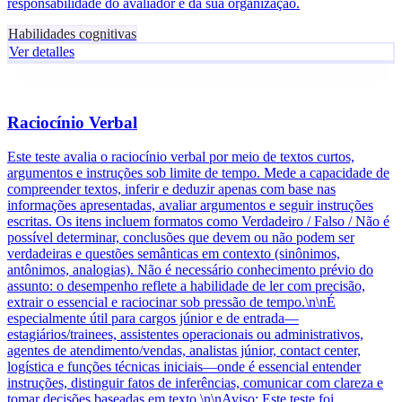
responsabilidade do avaliador e da sua organização.
Habilidades cognitivas
Ver detalles
Raciocínio Verbal
Este teste avalia o raciocínio verbal por meio de textos curtos,
argumentos e instruções sob limite de tempo. Mede a capacidade de
compreender textos, inferir e deduzir apenas com base nas
informações apresentadas, avaliar argumentos e seguir instruções
escritas. Os itens incluem formatos como Verdadeiro / Falso / Não é
possível determinar, conclusões que devem ou não podem ser
verdadeiras e questões semânticas em contexto (sinônimos,
antônimos, analogias). Não é necessário conhecimento prévio do
assunto: o desempenho reflete a habilidade de ler com precisão,
extrair o essencial e raciocinar sob pressão de tempo.\n\nÉ
especialmente útil para cargos júnior e de entrada—
estagiários/trainees, assistentes operacionais ou administrativos,
agentes de atendimento/vendas, analistas júnior, contact center,
logística e funções técnicas iniciais—onde é essencial entender
instruções, distinguir fatos de inferências, comunicar com clareza e
tomar decisões baseadas em texto.\n\nAviso: Este teste foi