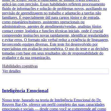
aplicá-las com precisão. Essas habilidades refletem processamento
fluido de informações e solução de problemas novos, auxiliando na
previsão de aprendizagem no trabalho e adaptação a tarefas não
familiares. É especialmente útil para cargos júnior e de entrada,
como estagiários/trainees, assistentes operacionais ou
administrativos, agentes de atendimento/vendas, analistas júnior,
contact center, logística e funções técnicas iniciais, onde é crucial
compreender instruções novas rapidamente, identificar regularidades
e evitar erros. O formato não verbal reduz a exigência de linguagem,
favorecendo equipes diversas. Este teste foi desenvolvido por
especialistas em avaliação psicométrica. O uso do teste e as decisões
tomadas com base em seus resultados são de responsabilidade do
avaliador e da sua organização.
Habilidades cognitivas
Ver detalles
Inteligência Emocional
Nosso teste, baseado na teoria de Inteligência Emocional do Dr.
Reuven Bar-On, oferece um perfil completo das suas capacidades
emocionais e sociais — desde como você se compreende até como