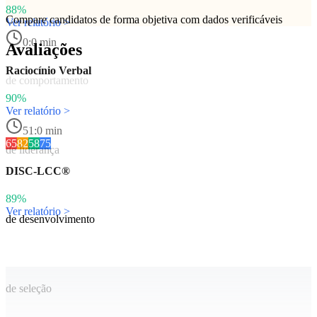
88%
Compare candidatos de forma objetiva com dados verificáveis
Ver relatório >
0:0 min
Avaliações
Raciocínio Verbal
de comportamento
90%
Ver relatório >
51:0 min
65
82
58
75
de liderança
DISC-LCC®
89%
Ver relatório >
de desenvolvimento
de seleção