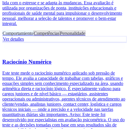
lida com o estresse e se adapta às mudanças. Essa avaliação é
utilizada por organizações de ponta, instituições educacionais e
profissionais de saúde mental para impulsionar o desenvolvimento
pessoal, melhorar a seleção de talentos e promover o bem-estar
integral.
Comportamiento
Competências
Personalidade
Ver detalles
Raciocínio Numérico
Este teste mede o raciocínio numérico aplicado sob pressão de
tempo. Ele avalia a capacidade de trabalhar com tabelas, gráficos e
equações simples sem conhecimento especializado na área, usando
aritmética direta e raciocínio lógico. É especialmente valioso para
cargos juniores e de nível básico — estagiários, assistentes
operacionais ou administrativos, agentes técnicos de atendimento ao
cliente/vendas, analistas juniores, contact center, logística e cargos
técnicos iniciais — onde a precisão e a velocidade nas tarefas
quantitativas diárias são importantes. Aviso: Este teste foi
desenvolvido por especialistas em avaliação psicométrica. O uso do
teste e as decisões tomadas com base em seus resultados são de