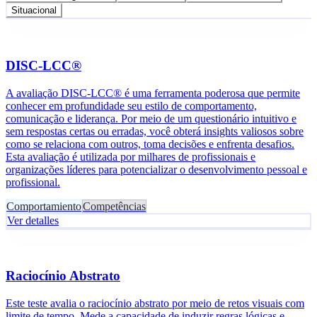
Situacional
DISC-LCC®
A avaliação DISC-LCC® é uma ferramenta poderosa que permite
conhecer em profundidade seu estilo de comportamento,
comunicação e liderança. Por meio de um questionário intuitivo e
sem respostas certas ou erradas, você obterá insights valiosos sobre
como se relaciona com outros, toma decisões e enfrenta desafios.
Esta avaliação é utilizada por milhares de profissionais e
organizações líderes para potencializar o desenvolvimento pessoal e
profissional.
Comportamiento
Competências
Ver detalles
Raciocínio Abstrato
Este teste avalia o raciocínio abstrato por meio de retos visuais com
limite de tempo. Mede a capacidade de induzir regras lógicas e