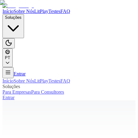
Início
Sobre Nós
LitPlay
Testes
FAQ
Soluções
PT
Entrar
Início
Sobre Nós
LitPlay
Testes
FAQ
Soluções
Para Empresas
Para Consultores
Entrar