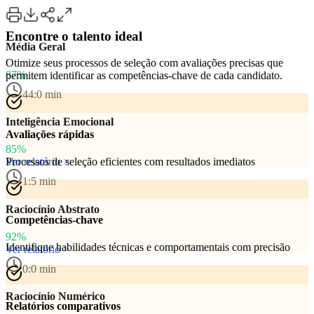
Encontre o talento ideal
Média Geral
Otimize seus processos de seleção com avaliações precisas que
87%
permitem identificar as competências-chave de cada candidato.
44:0 min
Inteligência Emocional
Avaliações rápidas
85%
Processos de seleção eficientes com resultados imediatos
Ver relatório >
1:5 min
Raciocínio Abstrato
Competências-chave
92%
Identifique habilidades técnicas e comportamentais com precisão
Ver relatório >
0:0 min
Raciocínio Numérico
Relatórios comparativos